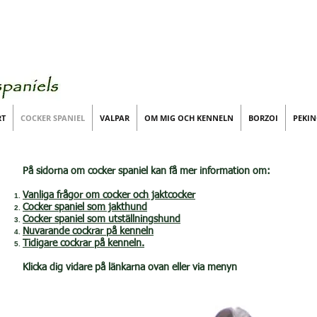
RT
COCKER SPANIEL
VALPAR
OM MIG OCH KENNELN
BORZOI
PEKIN
På sidorna om cocker spaniel kan få mer information om:
Vanliga frågor om cocker och jaktcocker
Cocker spaniel som jakthund
Cocker spaniel som utställningshund
Nuvarande cockrar på kenneln
Tidigare cockrar på kenneln.
Klicka dig vidare på länkarna ovan eller via menyn